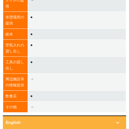
－
トイレの提
供
●
休憩場所の
提供
●
給水
●
空気入れの
貸し出し
●
工具の貸し
出し
－
周辺施設等
の情報提供
●
飲食店
－
その他
English