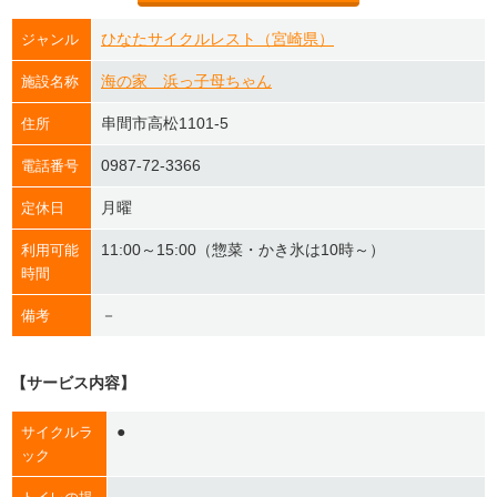
ひなたサイクルレスト（宮崎県）
ジャンル
海の家 浜っ子母ちゃん
施設名称
串間市高松1101-5
住所
0987-72-3366
電話番号
月曜
定休日
11:00～15:00（惣菜・かき氷は10時～）
利用可能
時間
－
備考
【サービス内容】
●
サイクルラ
ック