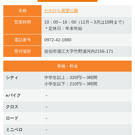
名称
たかひら展望公園
営業時間
10：00～16：00（12月～3月は15時まで）
＊定休日：年末年始
電話番号
0972-42-1880
受付場所
佐伯市蒲江大字竹野浦河内2156-171
車種・料金
シティ
中学生以上：320円/～3時間
小学生以下：210円/～3時間
eバイク
－
クロス
－
ロード
－
ミニベロ
－