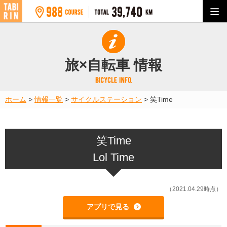
旅×自転車 情報
ホーム
>
情報一覧
>
サイクルステーション
>
笑Time
笑Time
Lol Time
（2021.04.29時点）
アプリで見る