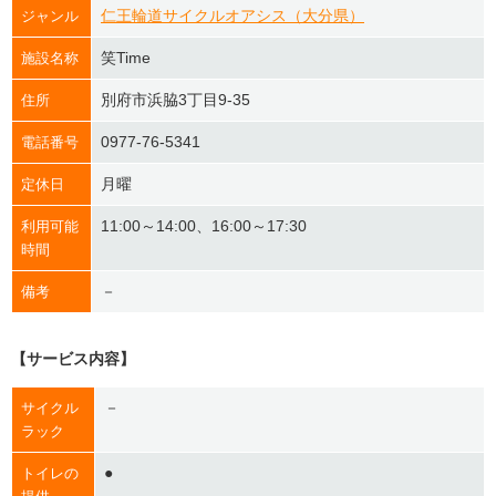
仁王輪道サイクルオアシス（大分県）
ジャンル
笑Time
施設名称
別府市浜脇3丁目9-35
住所
0977-76-5341
電話番号
月曜
定休日
11:00～14:00、16:00～17:30
利用可能
時間
－
備考
【サービス内容】
－
サイクル
ラック
●
トイレの