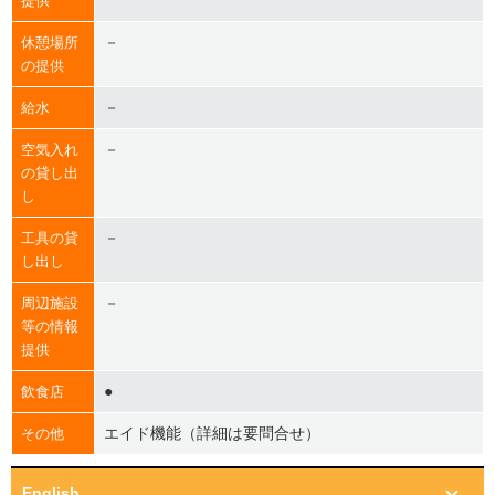
提供
－
休憩場所
の提供
－
給水
－
空気入れ
の貸し出
し
－
工具の貸
し出し
－
周辺施設
等の情報
提供
●
飲食店
エイド機能（詳細は要問合せ）
その他
English