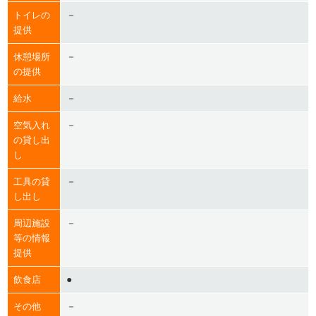
－
トイレの
提供
－
休憩場所
の提供
－
給水
－
空気入れ
の貸し出
し
－
工具の貸
し出し
－
周辺施設
等の情報
提供
●
飲食店
－
その他