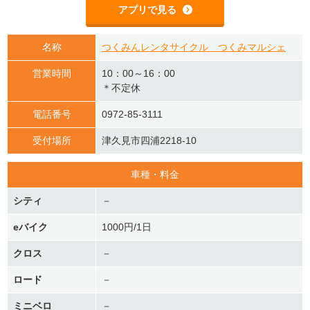
アプリで見る
名称
つくみんレンタサイクル つくみマルシェ
営業時間
10：00～16：00
＊不定休
電話番号
0972-85-3111
受付場所
津久見市四浦2218-10
車種・料金
シティ
－
eバイク
1000円/1日
クロス
－
ロード
－
ミニベロ
－