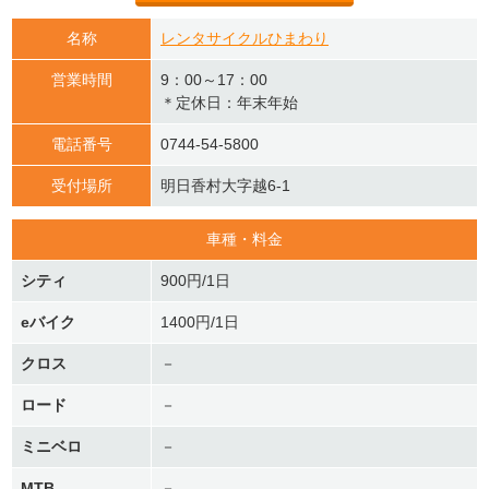
名称
レンタサイクルひまわり
営業時間
9：00～17：00
＊定休日：年末年始
電話番号
0744-54-5800
受付場所
明日香村大字越6-1
車種・料金
シティ
900円/1日
eバイク
1400円/1日
クロス
－
ロード
－
ミニベロ
－
MTB
－