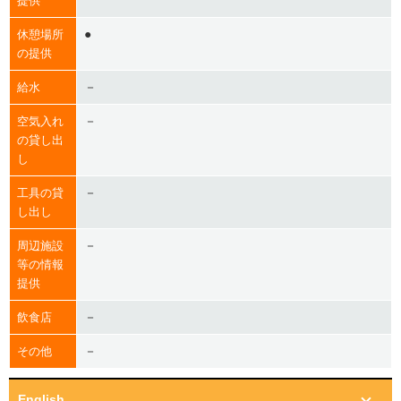
提供
●
休憩場所
の提供
－
給水
－
空気入れ
の貸し出
し
－
工具の貸
し出し
－
周辺施設
等の情報
提供
－
飲食店
－
その他
English