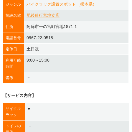
バイクラック設置スポット（熊本県）
ジャンル
肥後銀行宮地支店
施設名称
阿蘇市一の宮町宮地1871-1
住所
0967-22-0518
電話番号
土日祝
定休日
9:00～15:00
利用可能
時間
－
備考
【サービス内容】
●
サイクル
ラック
－
トイレの