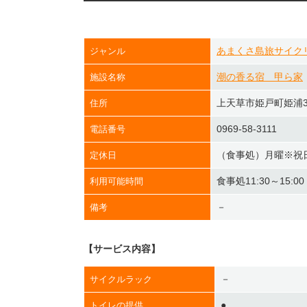
あまくさ島旅サイク
ジャンル
潮の香る宿 甲ら家
施設名称
上天草市姫戸町姫浦30
住所
0969-58-3111
電話番号
（食事処）月曜※祝
定休日
食事処11:30～15:00・
利用可能時間
－
備考
【サービス内容】
－
サイクルラック
●
トイレの提供