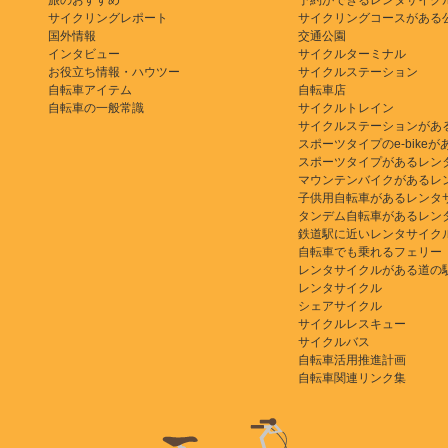
旅のおすすめ
予約ができるレンタサイク
サイクリングレポート
サイクリングコースがある
国外情報
交通公園
インタビュー
サイクルターミナル
お役立ち情報・ハウツー
サイクルステーション
自転車アイテム
自転車店
自転車の一般常識
サイクルトレイン
サイクルステーションがあ
スポーツタイプのe-bikeがある
スポーツタイプがあるレン
マウンテンバイクがあるレ
子供用自転車があるレンタ
タンデム自転車があるレン
鉄道駅に近いレンタサイク
自転車でも乗れるフェリー
レンタサイクルがある道の
レンタサイクル
シェアサイクル
サイクルレスキュー
サイクルバス
自転車活用推進計画
自転車関連リンク集