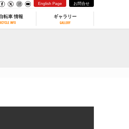
English Page
お問合せ
自転車 情報
ギャラリー
自転車 情報
ギャラリー
サイクリングコースがある公園
写真ギャラリー
交通公園
動画ギャラリー
自転車でも乗れるフェリー
サイクルターミナル
クル
サイクルステーション
サイクルステーションがある空港
自転車店