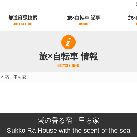
都道府県検索
旅×自転車 記事
旅×
都道府県検索
旅×自転車 記事
旅×
県別サイクリング情報
記事一覧
サイクリストにやさしい宿
旅×自転車 情報
県アクセスランキング
カテゴリから探す
サイクルトレイン
フリーワードから探す
レンタサイクル
香る宿 甲ら家
タグから探す
予約ができるレンタサイクル
スポーツタイプのe-bikeがあるレンタサイ
スポーツタイプがあるレンタサイクル
マウンテンバイクがあるレンタサイクル
子供用自転車があるレンタサイクル
潮の香る宿 甲ら家
タンデム自転車があるレンタサイクル
鉄道駅に近いレンタサイクル
Sukko Ra House with the scent of the sea
レンタサイクルがある道の駅