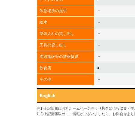
－
休憩場所の提供
－
給水
－
空気入れの貸し出し
－
工具の貸し出し
－
周辺施設等の情報提供
●
飲食店
－
その他
English
注1)上記情報は各社ホームページ等より独自に情報収集・
注2)上記情報以外に、情報がございましたら、お問合せよ