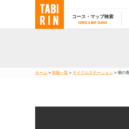
コース・マップ検索
コース・マップ検索
コース検索
マップ検索
都道府
コース条件から検索
都道府県から検索
都道府
都道府県から検索
マップランキング
ホーム
>
情報一覧
>
サイクルステーション
>
潮の
地図から検索
スポットから検索
コースランキング
コースで人気のスポットランキング