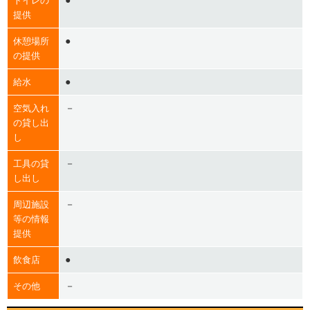
●
トイレの
提供
●
休憩場所
の提供
●
給水
－
空気入れ
の貸し出
し
－
工具の貸
し出し
－
周辺施設
等の情報
提供
●
飲食店
－
その他