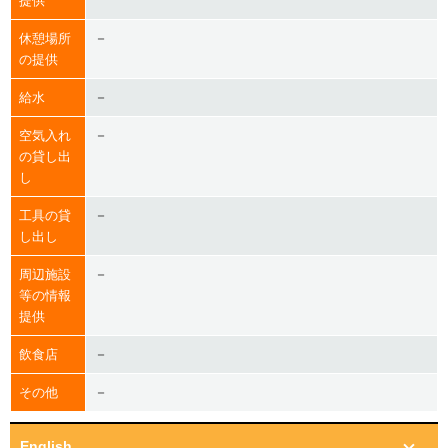
提供
－
休憩場所
の提供
－
給水
－
空気入れ
の貸し出
し
－
工具の貸
し出し
－
周辺施設
等の情報
提供
－
飲食店
－
その他
English