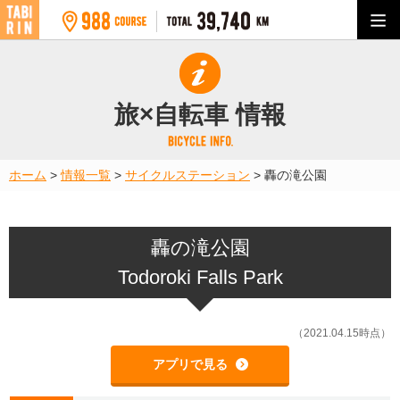
旅×自転車 情報
ホーム
>
情報一覧
>
サイクルステーション
>
轟の滝公園
轟の滝公園
Todoroki Falls Park
（2021.04.15時点）
アプリで見る