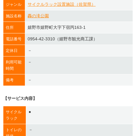
サイクルラック設置施設（佐賀県）
ジャンル
轟の滝公園
施設名称
嬉野市嬉野町大字下宿丙163-1
住所
0954-42-3310（嬉野市観光商工課）
電話番号
－
定休日
－
利用可能
時間
－
備考
【サービス内容】
●
サイクル
ラック
－
トイレの