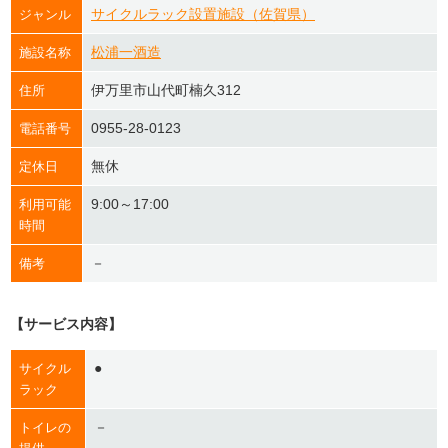
サイクルラック設置施設（佐賀県）
ジャンル
松浦一酒造
施設名称
伊万里市山代町楠久312
住所
0955-28-0123
電話番号
無休
定休日
9:00～17:00
利用可能
時間
－
備考
【サービス内容】
●
サイクル
ラック
－
トイレの