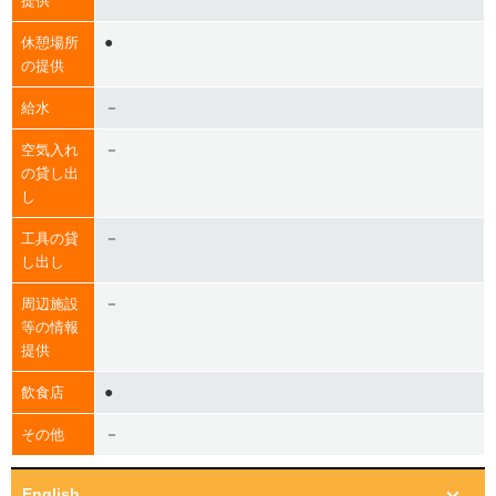
提供
●
休憩場所
の提供
－
給水
－
空気入れ
の貸し出
し
－
工具の貸
し出し
－
周辺施設
等の情報
提供
●
飲食店
－
その他
English