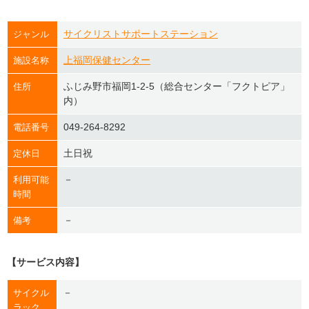
サイクリストサポートステーション
ジャンル
上福岡保健センター
施設名称
ふじみ野市福岡1-2-5（総合センター「フクトピア」
住所
内）
049-264-8292
電話番号
土日祝
定休日
－
利用可能
時間
－
備考
【サービス内容】
－
サイクル
ラック