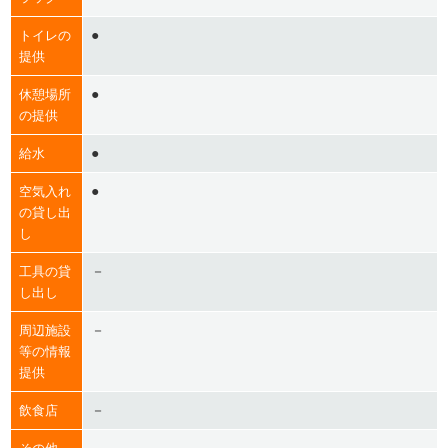
●
トイレの
提供
●
休憩場所
の提供
●
給水
●
空気入れ
の貸し出
し
－
工具の貸
し出し
－
周辺施設
等の情報
提供
－
飲食店