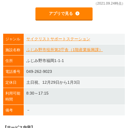
（2021.09.24時点）
アプリで見る
サイクリストサポートステーション
ジャンル
ふじみ野市役所第2庁舎（1階産業振興課）
施設名称
ふじみ野市福岡1-1-1
住所
049-262-9023
電話番号
土日祝、12月29日から1月3日
定休日
8:30～17:15
利用可能
時間
－
備考
【サービス内容】