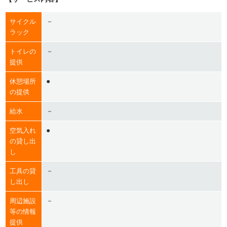
－
サイクル
ラック
－
トイレの
提供
●
休憩場所
の提供
－
給水
●
空気入れ
の貸し出
し
－
工具の貸
し出し
－
周辺施設
等の情報
提供