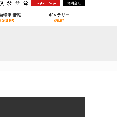
English Page
お問合せ
自転車 情報
ギャラリー
自転車 情報
ギャラリー
サイクリングコースがある公園
写真ギャラリー
交通公園
動画ギャラリー
自転車でも乗れるフェリー
サイクルターミナル
クル
サイクルステーション
サイクルステーションがある空港
自転車店