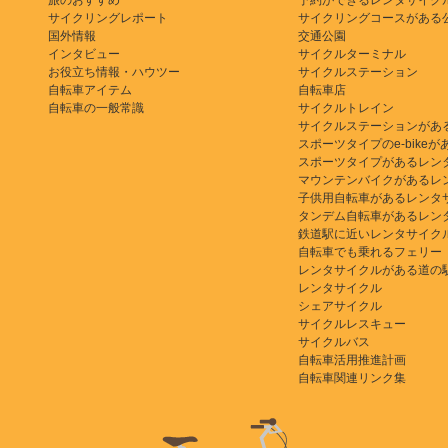
旅のおすすめ
予約ができるレンタサイク
サイクリングレポート
サイクリングコースがある
国外情報
交通公園
インタビュー
サイクルターミナル
お役立ち情報・ハウツー
サイクルステーション
自転車アイテム
自転車店
自転車の一般常識
サイクルトレイン
サイクルステーションがあ
スポーツタイプのe-bikeがある
スポーツタイプがあるレン
マウンテンバイクがあるレ
子供用自転車があるレンタ
タンデム自転車があるレン
鉄道駅に近いレンタサイク
自転車でも乗れるフェリー
レンタサイクルがある道の
レンタサイクル
シェアサイクル
サイクルレスキュー
サイクルバス
自転車活用推進計画
自転車関連リンク集