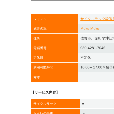
サイクルラック設置
ジャンル
Muku Muku
施設名称
佐賀市川副町早津江津
住所
080-4281-7046
電話番号
不定休
定休日
10:00～17:00※要
利用可能時間
－
備考
【サービス内容】
●
サイクルラック
－
トイレの提供