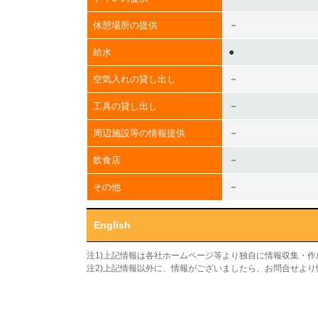
－
休憩場所の提供
●
給水
－
空気入れの貸し出し
－
工具の貸し出し
－
周辺施設等の情報提供
－
飲食店
－
その他
English
注1)上記情報は各社ホームページ等より独自に情報収集・
注2)上記情報以外に、情報がございましたら、お問合せよ