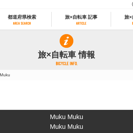
都道府県検索
旅×自転車 記事
旅×
都道府県検索
旅×自転車 記事
旅×
県別サイクリング情報
記事一覧
サイクリストにやさしい宿
旅×自転車 情報
県アクセスランキング
カテゴリから探す
サイクルトレイン
フリーワードから探す
レンタサイクル
 Muku
タグから探す
予約ができるレンタサイクル
スポーツタイプのe-bikeがあるレンタサイ
スポーツタイプがあるレンタサイクル
マウンテンバイクがあるレンタサイクル
子供用自転車があるレンタサイクル
Muku Muku
タンデム自転車があるレンタサイクル
鉄道駅に近いレンタサイクル
Muku Muku
レンタサイクルがある道の駅