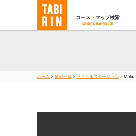
コース・マップ検索
コース・マップ検索
コース検索
マップ検索
都道府
コース条件から検索
都道府県から検索
都道府
都道府県から検索
マップランキング
ホーム
>
情報一覧
>
サイクルステーション
>
Muku
地図から検索
スポットから検索
コースランキング
コースで人気のスポットランキング