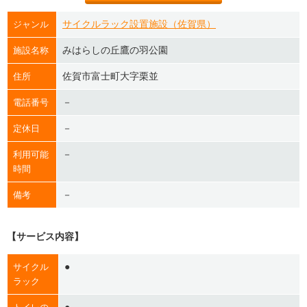
サイクルラック設置施設（佐賀県）
ジャンル
みはらしの丘鷹の羽公園
施設名称
佐賀市富士町大字栗並
住所
－
電話番号
－
定休日
－
利用可能
時間
－
備考
【サービス内容】
●
サイクル
ラック