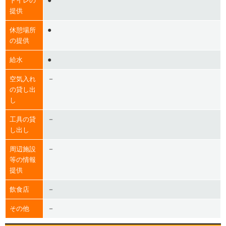
●
トイレの
提供
●
休憩場所
の提供
●
給水
－
空気入れ
の貸し出
し
－
工具の貸
し出し
－
周辺施設
等の情報
提供
－
飲食店
－
その他