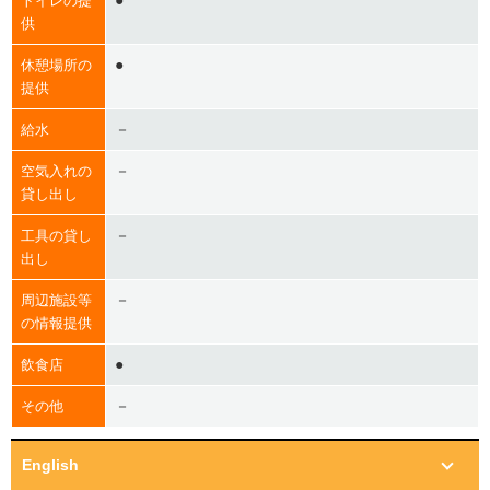
●
トイレの提
供
●
休憩場所の
提供
－
給水
－
空気入れの
貸し出し
－
工具の貸し
出し
－
周辺施設等
の情報提供
●
飲食店
－
その他
English