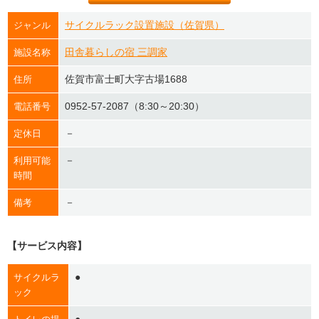
サイクルラック設置施設（佐賀県）
ジャンル
田舎暮らしの宿 三調家
施設名称
佐賀市富士町大字古場1688
住所
0952-57-2087（8:30～20:30）
電話番号
－
定休日
－
利用可能
時間
－
備考
【サービス内容】
●
サイクルラ
ック