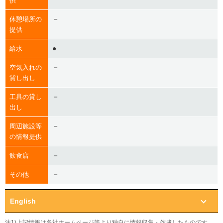
供
－
休憩場所の
提供
●
給水
－
空気入れの
貸し出し
－
工具の貸し
出し
－
周辺施設等
の情報提供
－
飲食店
－
その他
English
注1)上記情報は各社ホームページ等より独自に情報収集・作成したものです。