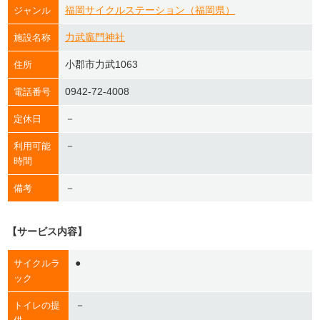
福岡サイクルステーション（福岡県）
ジャンル
力武竈門神社
施設名称
小郡市力武1063
住所
0942-72-4008
電話番号
－
定休日
－
利用可能
時間
－
備考
【サービス内容】
●
サイクルラ
ック
－
トイレの提