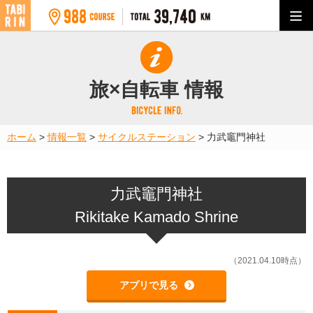
旅×自転車 情報
ホーム
>
情報一覧
>
サイクルステーション
>
力武竈門神社
力武竈門神社
Rikitake Kamado Shrine
（2021.04.10時点）
アプリで見る