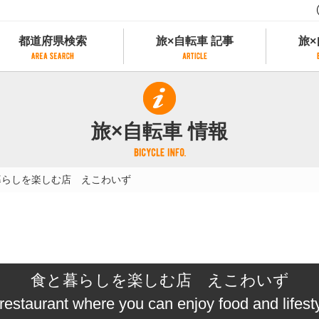
都道府県検索
旅×自転車 記事
旅×
都道府県検索
旅×自転車 記事
旅×
県別サイクリング情報
記事一覧
サイクリストにやさしい宿
旅×自転車 情報
県アクセスランキング
カテゴリから探す
サイクルトレイン
フリーワードから探す
レンタサイクル
暮らしを楽しむ店 えこわいず
タグから探す
予約ができるレンタサイクル
スポーツタイプのe-bikeがあるレンタサイ
スポーツタイプがあるレンタサイクル
マウンテンバイクがあるレンタサイクル
子供用自転車があるレンタサイクル
食と暮らしを楽しむ店 えこわいず
タンデム自転車があるレンタサイクル
鉄道駅に近いレンタサイクル
restaurant where you can enjoy food and lifest
レンタサイクルがある道の駅