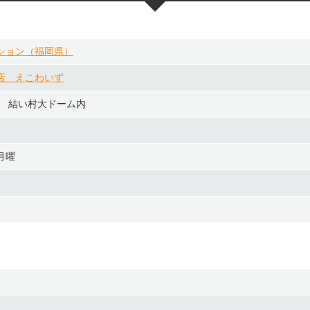
ション（福岡県）
店 えこわいず
1 結い村大ドーム内
月曜