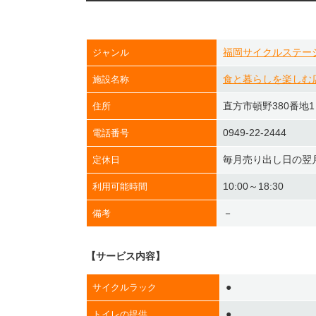
福岡サイクルステー
ジャンル
食と暮らしを楽しむ
施設名称
直方市頓野380番地
住所
0949-22-2444
電話番号
毎月売り出し日の翌
定休日
10:00～18:30
利用可能時間
－
備考
【サービス内容】
●
サイクルラック
●
トイレの提供