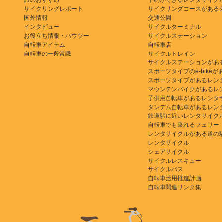
旅のおすすめ
予約ができるレンタサイク
サイクリングレポート
サイクリングコースがある
国外情報
交通公園
インタビュー
サイクルターミナル
お役立ち情報・ハウツー
サイクルステーション
自転車アイテム
自転車店
自転車の一般常識
サイクルトレイン
サイクルステーションがあ
スポーツタイプのe-bikeがある
スポーツタイプがあるレン
マウンテンバイクがあるレ
子供用自転車があるレンタ
タンデム自転車があるレン
鉄道駅に近いレンタサイク
自転車でも乗れるフェリー
レンタサイクルがある道の
レンタサイクル
シェアサイクル
サイクルレスキュー
サイクルバス
自転車活用推進計画
自転車関連リンク集