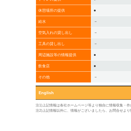
●
休憩場所の提供
－
給水
－
空気入れの貸し出し
－
工具の貸し出し
●
周辺施設等の情報提供
●
飲食店
－
その他
English
注1)上記情報は各社ホームページ等より独自に情報収集・
注2)上記情報以外に、情報がございましたら、お問合せよ