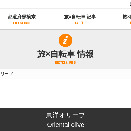
都道府県検索
旅×自転車 記事
旅×
都道府県検索
旅×自転車 記事
旅×
県別サイクリング情報
記事一覧
サイクリストにやさしい宿
旅×自転車 情報
県アクセスランキング
カテゴリから探す
サイクルトレイン
フリーワードから探す
レンタサイクル
オリーブ
タグから探す
予約ができるレンタサイクル
スポーツタイプのe-bikeがあるレンタサイ
スポーツタイプがあるレンタサイクル
マウンテンバイクがあるレンタサイクル
子供用自転車があるレンタサイクル
東洋オリーブ
タンデム自転車があるレンタサイクル
鉄道駅に近いレンタサイクル
Oriental olive
レンタサイクルがある道の駅