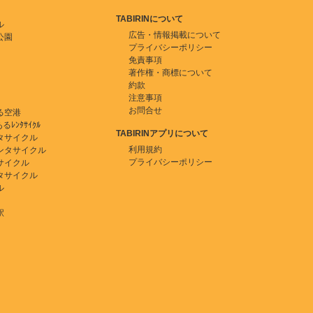
TABIRINについて
ル
広告・情報掲載について
公園
プライバシーポリシー
免責事項
著作権・商標について
約款
注意事項
お問合せ
る空港
ﾚﾝﾀｻｲｸﾙ
TABIRINアプリについて
タサイクル
利用規約
ンタサイクル
プライバシーポリシー
サイクル
タサイクル
ル
駅