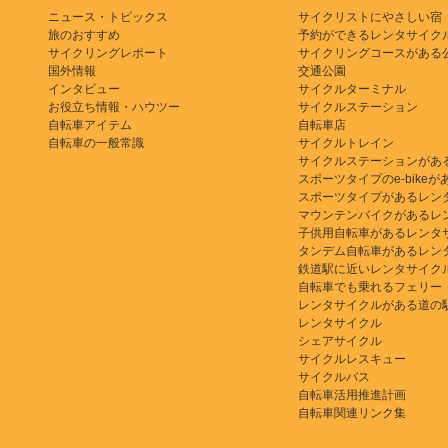
ニュース・トピックス
サイクリストにやさしい宿
旅のおすすめ
予約ができるレンタサイク
サイクリングレポート
サイクリングコースがある
国外情報
交通公園
インタビュー
サイクルターミナル
お役立ち情報・ハウツー
サイクルステーション
自転車アイテム
自転車店
自転車の一般常識
サイクルトレイン
サイクルステーションがあ
スポーツタイプのe-bikeがある
スポーツタイプがあるレン
マウンテンバイクがあるレ
子供用自転車があるレンタ
タンデム自転車があるレン
鉄道駅に近いレンタサイク
自転車でも乗れるフェリー
レンタサイクルがある道の
レンタサイクル
シェアサイクル
サイクルレスキュー
サイクルバス
自転車活用推進計画
自転車関連リンク集