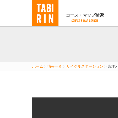
コース・マップ検索
コース・マップ検索
コース検索
マップ検索
都道府
コース条件から検索
都道府県から検索
都道府
都道府県から検索
マップランキング
ホーム
>
情報一覧
>
サイクルステーション
>
東洋
地図から検索
スポットから検索
コースランキング
コースで人気のスポットランキング