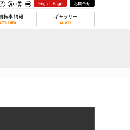
English Page
お問合せ
自転車 情報
ギャラリー
自転車 情報
ギャラリー
サイクリングコースがある公園
写真ギャラリー
交通公園
動画ギャラリー
自転車でも乗れるフェリー
サイクルターミナル
クル
サイクルステーション
サイクルステーションがある空港
自転車店