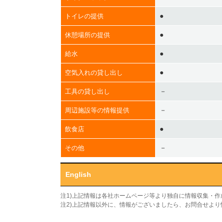
●
トイレの提供
●
休憩場所の提供
●
給水
●
空気入れの貸し出し
－
工具の貸し出し
－
周辺施設等の情報提供
●
飲食店
－
その他
English
注1)上記情報は各社ホームページ等より独自に情報収集・
注2)上記情報以外に、情報がございましたら、お問合せよ