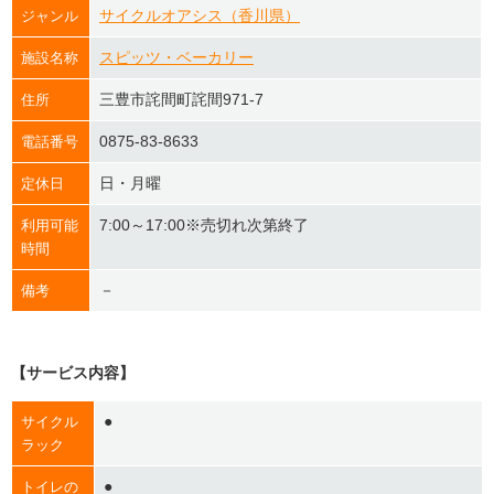
サイクルオアシス（香川県）
ジャンル
スピッツ・ベーカリー
施設名称
三豊市詫間町詫間971-7
住所
0875-83-8633
電話番号
日・月曜
定休日
7:00～17:00※売切れ次第終了
利用可能
時間
－
備考
【サービス内容】
●
サイクル
ラック
●
トイレの