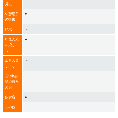
提供
●
休憩場所
の提供
－
給水
●
空気入れ
の貸し出
し
－
工具の貸
し出し
－
周辺施設
等の情報
提供
●
飲食店
－
その他