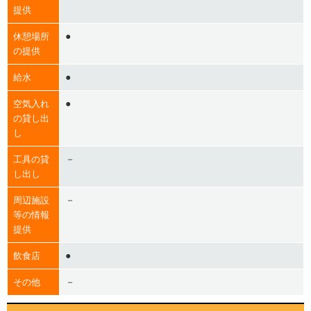
提供
●
休憩場所
の提供
●
給水
●
空気入れ
の貸し出
し
－
工具の貸
し出し
－
周辺施設
等の情報
提供
●
飲食店
－
その他