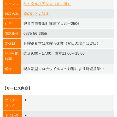
サイクルオアシス（香川県）
ジャンル
道の駅とよはま
施設名称
観音寺市豊浜町箕浦字大西甲2506
住所
0875-56-3655
電話番号
月曜※食堂は木曜も休業（祝日の場合は翌日）
定休日
売店9:00～17:00、食堂11:00～15:00
利用可能
時間
現在新型コロナウイルスの影響により時短営業中
備考
【サービス内容】
●
サイクル
ラック
●
トイレの