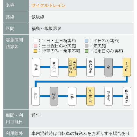
名称
サイクルトレイン
路線
飯坂線
区間
福島～飯坂温泉
実施区間
路線図
期間・利
通年
用可能日
利用除外
車内混雑時は自転車の持込みをお断りする場合あり