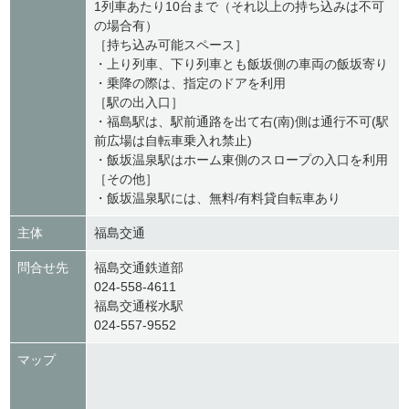
1列車あたり10台まで（それ以上の持ち込みは不可
の場合有）
［持ち込み可能スペース］
・上り列車、下り列車とも飯坂側の車両の飯坂寄り
・乗降の際は、指定のドアを利用
［駅の出入口］
・福島駅は、駅前通路を出て右(南)側は通行不可(駅
前広場は自転車乗入れ禁止)
・飯坂温泉駅はホーム東側のスロープの入口を利用
［その他］
・飯坂温泉駅には、無料/有料貸自転車あり
主体
福島交通
問合せ先
福島交通鉄道部
024-558-4611
福島交通桜水駅
024-557-9552
マップ