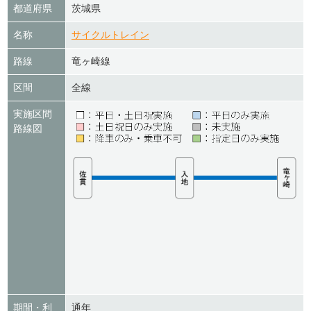
都道府県
茨城県
名称
サイクルトレイン
路線
竜ヶ崎線
区間
全線
実施区間
路線図
期間・利
通年