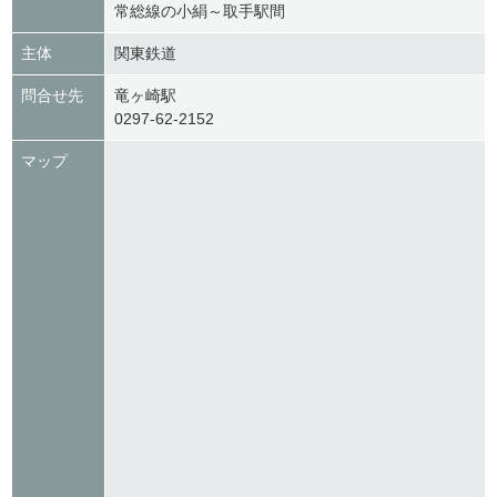
常総線の小絹～取手駅間
主体
関東鉄道
問合せ先
竜ヶ崎駅
0297-62-2152
マップ