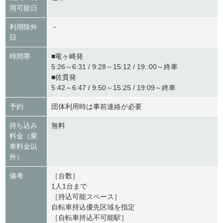
用可能日
利用除外
－
日
時間帯
■竜ヶ崎発
5:26～6:31 / 9:28～15:12 / 19.:00～終車
■佐貫発
5:42～6:47 / 9:50～15:25 / 19:09～終車
予約
団体利用時は事前連絡が必要
持ち込み
無料
料金（乗
車料金以
外）
備考
［台数］
1人1台まで
［持込可能スペース］
自転車持込優先区域を指定
［自転車持込不可能駅］