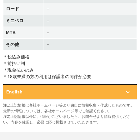
ロード
－
ミニベロ
－
MTB
－
その他
－
＊税込み価格
＊前払い制
＊現金払いのみ
＊18歳未満の方の利用は保護者の同伴が必要
English
注1)上記情報は各社ホームページ等より独自に情報収集・作成したものです。
最新の情報については、各社ホームページ等でご確認ください。
注2)上記情報以外に、情報がございましたら、お問合せより情報提供くださ
い。内容を確認し、必要に応じ掲載させていただきます。