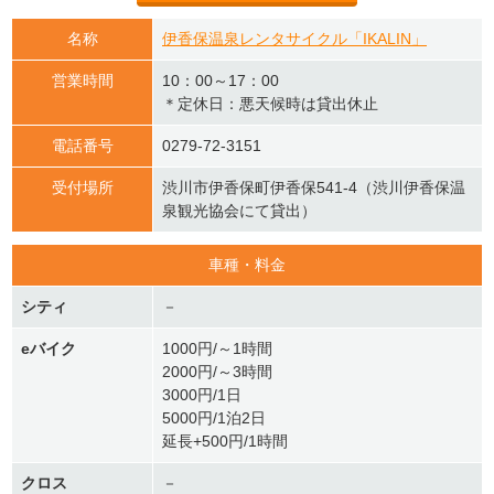
名称
伊香保温泉レンタサイクル「IKALIN」
営業時間
10：00～17：00
＊定休日：悪天候時は貸出休止
電話番号
0279-72-3151
受付場所
渋川市伊香保町伊香保541-4（渋川伊香保温
泉観光協会にて貸出）
車種・料金
シティ
－
eバイク
1000円/～1時間
2000円/～3時間
3000円/1日
5000円/1泊2日
延長+500円/1時間
クロス
－