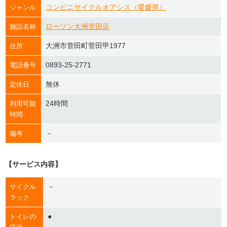
コンビニサイクルオアシス（愛媛県）
ジャンル
ローソン大洲菅田店
施設名称
大洲市菅田町菅田甲1977
住所
0893-25-2771
電話番号
無休
定休日
24時間
利用可能
時間
－
備考
【サービス内容】
－
サイクル
ラック
●
トイレの