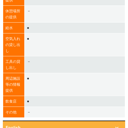
提供
－
休憩場所
の提供
●
給水
●
空気入れ
の貸し出
し
－
工具の貸
し出し
●
周辺施設
等の情報
提供
●
飲食店
－
その他
English