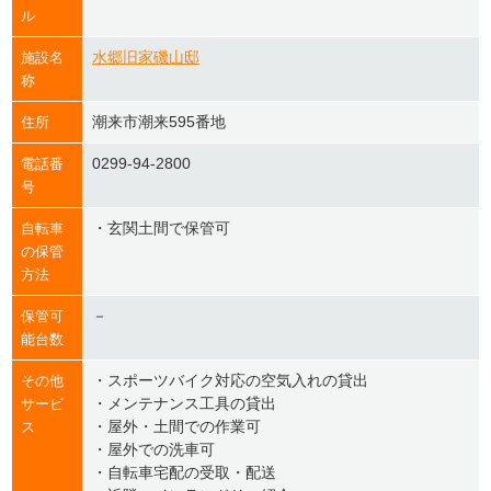
ル
水郷旧家磯山邸
施設名
称
潮来市潮来595番地
住所
0299-94-2800
電話番
号
・玄関土間で保管可
自転車
の保管
方法
－
保管可
能台数
・スポーツバイク対応の空気入れの貸出
その他
・メンテナンス工具の貸出
サービ
・屋外・土間での作業可
ス
・屋外での洗車可
・自転車宅配の受取・配送