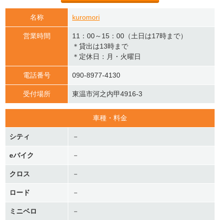
名称
kuromori
営業時間
11：00～15：00（土日は17時まで）
＊貸出は13時まで
＊定休日：月・火曜日
電話番号
090-8977-4130
受付場所
東温市河之内甲4916-3
車種・料金
シティ
－
eバイク
－
クロス
－
ロード
－
ミニベロ
－