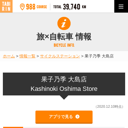
旅×自転車 情報
ホーム
>
情報一覧
>
サイクルステーション
>
果子乃季 大島店
果子乃季 大島店
Kashinoki Oshima Store
（2020.12.10時点）
アプリで見る