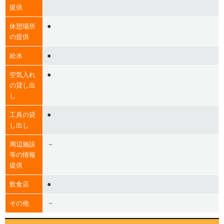
提供
●
休憩場所
の提供
●
給水
●
空気入れ
の貸し出
し
●
工具の貸
し出し
－
周辺施設
等の情報
提供
●
飲食店
－
その他