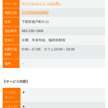
サイクルエイド（山口県）
ジャンル
旧下関英国領事館
施設名称
下関市唐戸町4-11
住所
083-235-1906
電話番号
火曜、年末年始、臨時休館有
定休日
9:00～17:00、カフェ10:00～18:00
利用可能
時間
－
備考
【サービス内容】
●
サイクル
ラック
●
トイレの