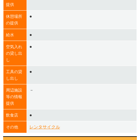
提供
●
休憩場所
の提供
●
給水
●
空気入れ
の貸し出
し
●
工具の貸
し出し
－
周辺施設
等の情報
提供
●
飲食店
レンタサイクル
その他