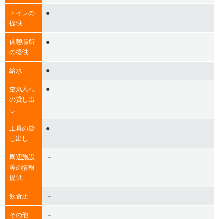
●
トイレの
提供
●
休憩場所
の提供
●
給水
●
空気入れ
の貸し出
し
●
工具の貸
し出し
－
周辺施設
等の情報
提供
－
飲食店
－
その他