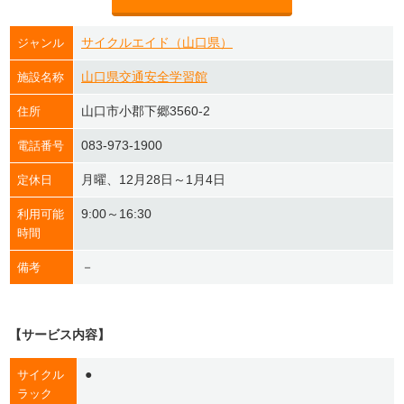
サイクルエイド（山口県）
ジャンル
山口県交通安全学習館
施設名称
山口市小郡下郷3560-2
住所
083-973-1900
電話番号
月曜、12月28日～1月4日
定休日
9:00～16:30
利用可能
時間
－
備考
【サービス内容】
●
サイクル
ラック