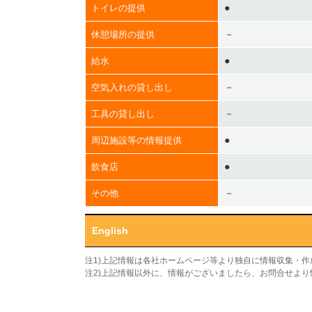
●
トイレの提供
－
休憩場所の提供
●
給水
－
空気入れの貸し出し
－
工具の貸し出し
●
周辺施設等の情報提供
●
飲食店
－
その他
English
注1)上記情報は各社ホームページ等より独自に情報収集・
注2)上記情報以外に、情報がございましたら、お問合せよ