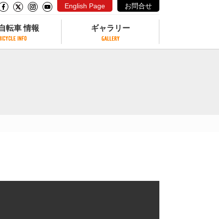
English Page
お問合せ
自転車 情報
ギャラリー
自転車 情報
ギャラリー
サイクリングコースがある公園
写真ギャラリー
交通公園
動画ギャラリー
自転車でも乗れるフェリー
サイクルターミナル
クル
サイクルステーション
サイクルステーションがある空港
自転車店