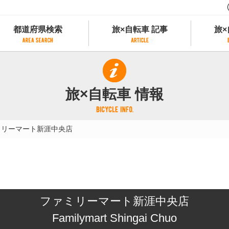
都道府県検索
旅×自転車 記事
旅×
都道府県検索
旅×自転車 記事
旅×
県別サイクリング情報
記事一覧
サイクリストにやさしい宿
旅×自転車 情報
県アクセスランキング
カテゴリから探す
サイクルトレイン
フリーワードから探す
レンタサイクル
ミリーマート新涯中央店
タグから探す
予約ができるレンタサイクル
スポーツタイプのe-bikeがあるレンタサイ
スポーツタイプがあるレンタサイクル
マウンテンバイクがあるレンタサイクル
子供用自転車があるレンタサイクル
ファミリーマート新涯中央店
タンデム自転車があるレンタサイクル
鉄道駅に近いレンタサイクル
Familymart Shingai Chuo
レンタサイクルがある道の駅