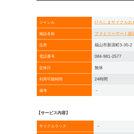
ひろしまサイクルお
ジャンル
ファミリーマート新
施設名称
福山市新涯町3-30-2
住所
084-981-2577
電話番号
無休
定休日
24時間
利用可能時間
－
備考
【サービス内容】
－
サイクルラック