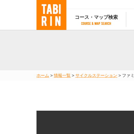
コース・マップ検索
コース・マップ検索
コース検索
マップ検索
都道府
コース条件から検索
都道府県から検索
都道府
都道府県から検索
マップランキング
ホーム
>
情報一覧
>
サイクルステーション
>
ファ
地図から検索
スポットから検索
コースランキング
コースで人気のスポットランキング