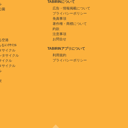
TABIRINについて
ル
広告・情報掲載について
公園
プライバシーポリシー
免責事項
著作権・商標について
約款
注意事項
お問合せ
る空港
ﾚﾝﾀｻｲｸﾙ
TABIRINアプリについて
タサイクル
利用規約
ンタサイクル
プライバシーポリシー
サイクル
タサイクル
ル
駅