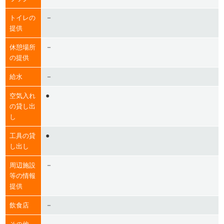
－
トイレの
提供
－
休憩場所
の提供
－
給水
●
空気入れ
の貸し出
し
●
工具の貸
し出し
－
周辺施設
等の情報
提供
－
飲食店