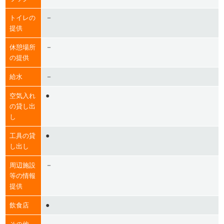
－
トイレの
提供
－
休憩場所
の提供
－
給水
●
空気入れ
の貸し出
し
●
工具の貸
し出し
－
周辺施設
等の情報
提供
●
飲食店