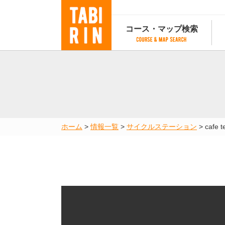
コース・マップ検索
コース・マップ検索
コース検索
マップ検索
都道府
コース条件から検索
都道府県から検索
都道府
都道府県から検索
マップランキング
ホーム
>
情報一覧
>
サイクルステーション
>
cafe 
地図から検索
スポットから検索
コースランキング
コースで人気のスポットランキング