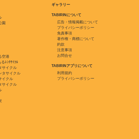
ギャラリー
TABIRINについて
ル
広告・情報掲載について
公園
プライバシーポリシー
免責事項
著作権・商標について
約款
注意事項
お問合せ
る空港
ﾚﾝﾀｻｲｸﾙ
TABIRINアプリについて
タサイクル
利用規約
ンタサイクル
プライバシーポリシー
サイクル
タサイクル
ル
駅