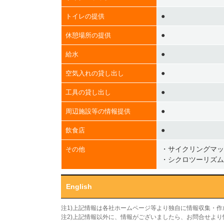
●
トイレの提供
●
休憩場所の提供
●
給水
●
空気入れの貸し出し
●
工具の貸し出し
●
周辺施設等の情報提供
●
飲食店
・サイクリングマッ
その他
・シクロツーリズム
English
注1)上記情報は各社ホームページ等より独自に情報収集・
注2)上記情報以外に、情報がございましたら、お問合せよ