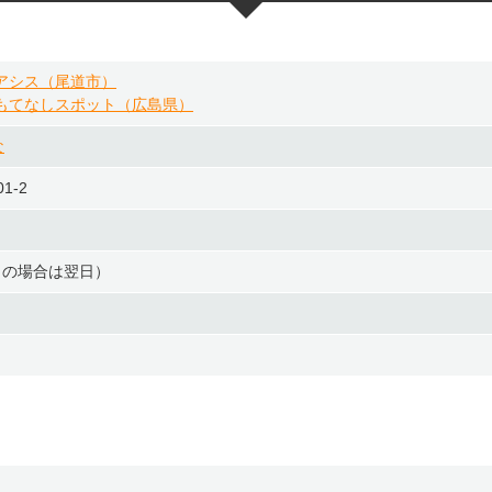
アシス（尾道市）
もてなしスポット（広島県）
な
1-2
日の場合は翌日）