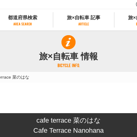
都道府県検索
旅×自転車 記事
旅×
都道府県検索
旅×自転車 記事
旅×
県別サイクリング情報
記事一覧
サイクリストにやさしい宿
旅×自転車 情報
県アクセスランキング
カテゴリから探す
サイクルトレイン
フリーワードから探す
レンタサイクル
terrace 菜のはな
タグから探す
予約ができるレンタサイクル
スポーツタイプのe-bikeがあるレンタサイ
スポーツタイプがあるレンタサイクル
マウンテンバイクがあるレンタサイクル
子供用自転車があるレンタサイクル
cafe terrace 菜のはな
タンデム自転車があるレンタサイクル
鉄道駅に近いレンタサイクル
Cafe Terrace Nanohana
レンタサイクルがある道の駅