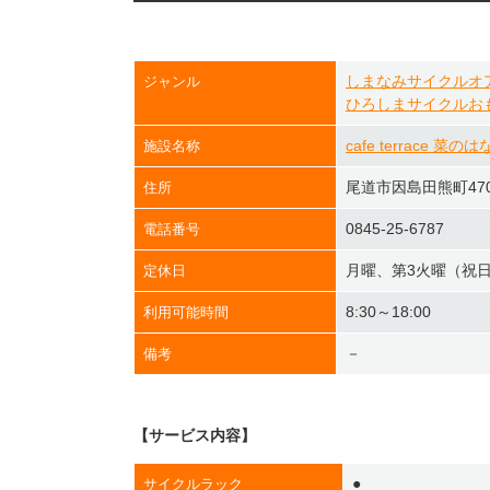
しまなみサイクルオ
ジャンル
ひろしまサイクルお
cafe terrace 菜のは
施設名称
尾道市因島田熊町470
住所
0845-25-6787
電話番号
月曜、第3火曜（祝
定休日
8:30～18:00
利用可能時間
－
備考
【サービス内容】
●
サイクルラック