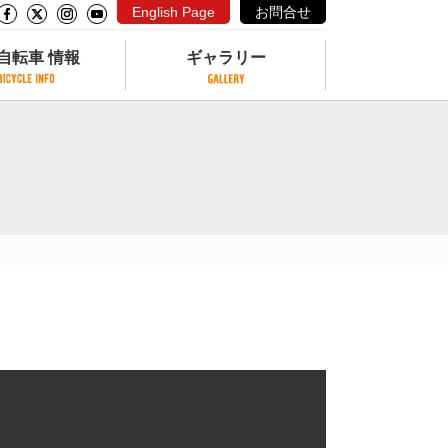
English Page
お問合せ
自転車 情報
ギャラリー
自転車 情報
ギャラリー
サイクリングコースがある公園
写真ギャラリー
交通公園
動画ギャラリー
自転車でも乗れるフェリー
サイクルターミナル
クル
サイクルステーション
サイクルステーションがある空港
自転車店