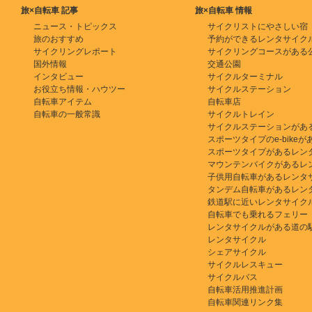
旅×自転車 記事
旅×自転車 情報
ニュース・トピックス
サイクリストにやさしい宿
旅のおすすめ
予約ができるレンタサイク
サイクリングレポート
サイクリングコースがある
国外情報
交通公園
インタビュー
サイクルターミナル
お役立ち情報・ハウツー
サイクルステーション
自転車アイテム
自転車店
自転車の一般常識
サイクルトレイン
サイクルステーションがあ
スポーツタイプのe-bikeがある
スポーツタイプがあるレン
マウンテンバイクがあるレ
子供用自転車があるレンタ
タンデム自転車があるレン
鉄道駅に近いレンタサイク
自転車でも乗れるフェリー
レンタサイクルがある道の
レンタサイクル
シェアサイクル
サイクルレスキュー
サイクルバス
自転車活用推進計画
自転車関連リンク集