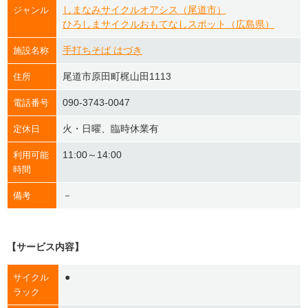
しまなみサイクルオアシス（尾道市）
ジャンル
ひろしまサイクルおもてなしスポット（広島県）
手打ちそば はづき
施設名称
尾道市原田町梶山田1113
住所
090-3743-0047
電話番号
火・日曜、臨時休業有
定休日
11:00～14:00
利用可能
時間
－
備考
【サービス内容】
●
サイクル
ラック