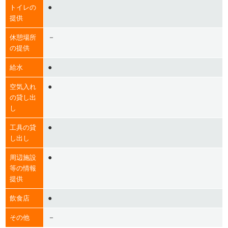
●
トイレの
提供
－
休憩場所
の提供
●
給水
●
空気入れ
の貸し出
し
●
工具の貸
し出し
●
周辺施設
等の情報
提供
●
飲食店
－
その他