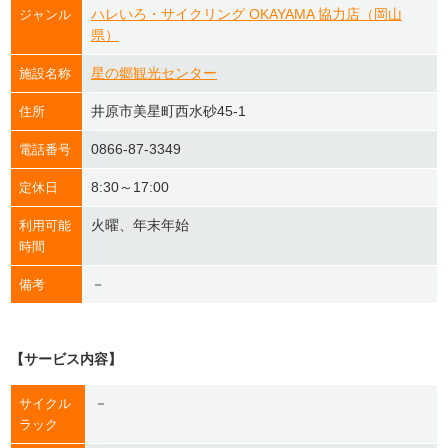
ハレいろ・サイクリング OKAYAMA 協力店（岡山
ジャンル
県）
星の郷観光センター
施設名称
井原市美星町西水砂45-1
住所
0866-87-3349
電話番号
8:30～17:00
定休日
火曜、年末年始
利用可能
時間
－
備考
【サービス内容】
－
サイクル
ラック