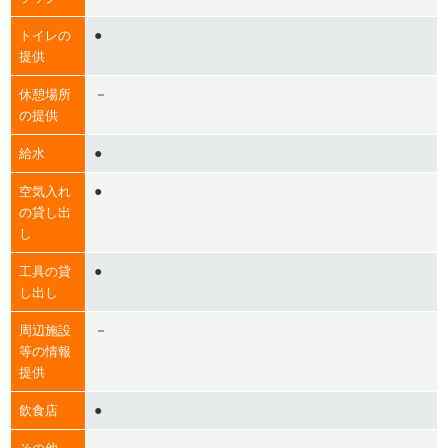
●
トイレの
提供
－
休憩場所
の提供
●
給水
●
空気入れ
の貸し出
し
●
工具の貸
し出し
－
周辺施設
等の情報
提供
●
飲食店