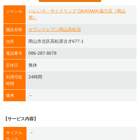
ハレいろ・サイクリング OKAYAMA 協力店（岡山
ジャンル
県）
セブンイレブン岡山高松店
施設名称
岡山市北区高松原古才677-1
住所
086-287-8678
電話番号
無休
定休日
24時間
利用可能
時間
－
備考
【サービス内容】
－
サイクル
ラック