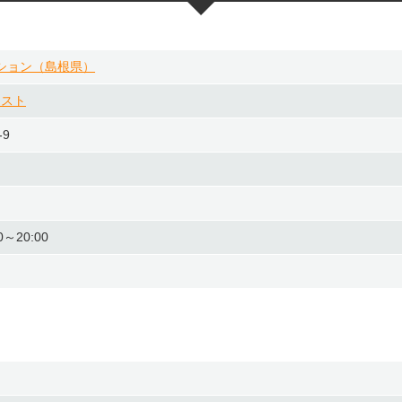
ション（島根県）
レスト
9
0～20:00