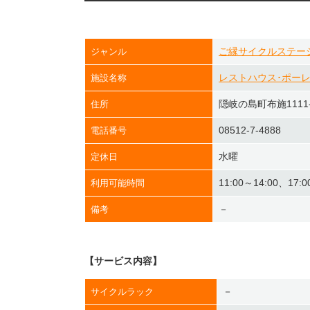
ご縁サイクルステー
ジャンル
レストハウス･ポー
施設名称
隠岐の島町布施1111-
住所
08512-7-4888
電話番号
水曜
定休日
11:00～14:00、17:0
利用可能時間
－
備考
【サービス内容】
－
サイクルラック