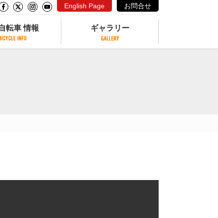
English Page
お問合せ
自転車 情報
ギャラリー
自転車 情報
ギャラリー
サイクリングコースがある公園
写真ギャラリー
交通公園
動画ギャラリー
自転車でも乗れるフェリー
サイクルターミナル
クル
サイクルステーション
サイクルステーションがある空港
自転車店