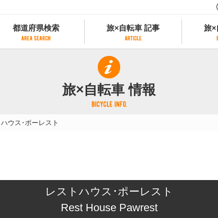
都道府県検索
旅×自転車 記事
旅×
都道府県検索
旅×自転車 記事
旅×
県別サイクリング情報
記事一覧
サイクリストにやさしい宿
旅×自転車 情報
県アクセスランキング
カテゴリから探す
サイクルトレイン
フリーワードから探す
レンタサイクル
トハウス･ポーレスト
タグから探す
予約ができるレンタサイクル
スポーツタイプのe-bikeがあるレンタサイ
スポーツタイプがあるレンタサイクル
マウンテンバイクがあるレンタサイクル
子供用自転車があるレンタサイクル
レストハウス･ポーレスト
タンデム自転車があるレンタサイクル
鉄道駅に近いレンタサイクル
Rest House Pawrest
レンタサイクルがある道の駅