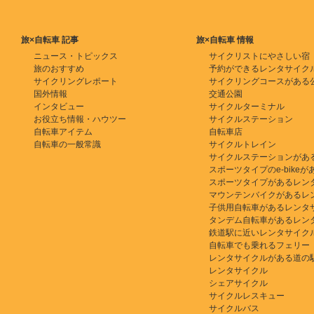
旅×自転車 記事
旅×自転車 情報
ニュース・トピックス
サイクリストにやさしい宿
旅のおすすめ
予約ができるレンタサイク
サイクリングレポート
サイクリングコースがある
国外情報
交通公園
インタビュー
サイクルターミナル
お役立ち情報・ハウツー
サイクルステーション
自転車アイテム
自転車店
自転車の一般常識
サイクルトレイン
サイクルステーションがあ
スポーツタイプのe-bikeがある
スポーツタイプがあるレン
マウンテンバイクがあるレ
子供用自転車があるレンタ
タンデム自転車があるレン
鉄道駅に近いレンタサイク
自転車でも乗れるフェリー
レンタサイクルがある道の
レンタサイクル
シェアサイクル
サイクルレスキュー
サイクルバス