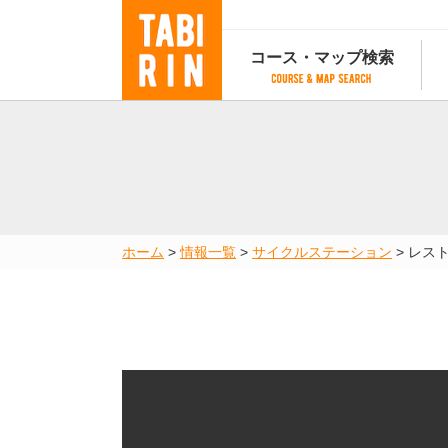
コース・マップ検索
コース・マップ検索
コース検索
マップ検索
都道府
コース条件から検索
都道府県から検索
都道府
都道府県から検索
マップランキング
ホーム
>
情報一覧
>
サイクルステーション
>
レス
地図から検索
スポットから検索
コースランキング
コースで人気のスポットランキング