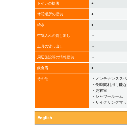
●
トイレの提供
●
休憩場所の提供
●
給水
－
空気入れの貸し出し
－
工具の貸し出し
－
周辺施設等の情報提供
●
飲食店
・メンテナンススペ
その他
・長時間利用可能な
・更衣室
・シャワールーム
・サイクリングマッ
English