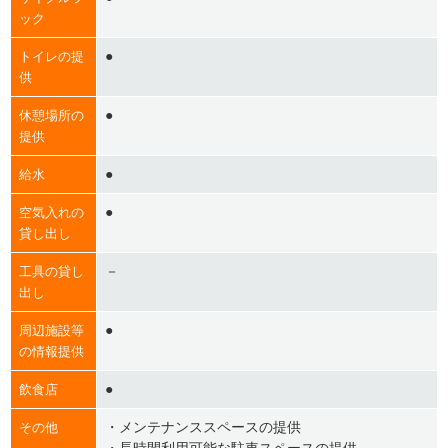
ック
●
トイレの提
供
●
休憩場所の
提供
●
給水
●
空気入れの
貸し出し
－
工具の貸し
出し
●
周辺施設等
の情報提供
●
飲食店
・メンテナンススペースの提供
その他