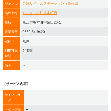
ご縁サイクルステーション（島根県）
ジャンル
ローソン松江坂本町店
施設名称
松江市坂本町字角田20-1
住所
0852-34-9420
電話番号
無休
定休日
24時間
利用可能
時間
－
備考
【サービス内容】
－
サイクルラ
ック
●
トイレの提