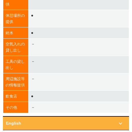
供
●
休憩場所の
提供
●
給水
－
空気入れの
貸し出し
－
工具の貸し
出し
－
周辺施設等
の情報提供
●
飲食店
－
その他
English