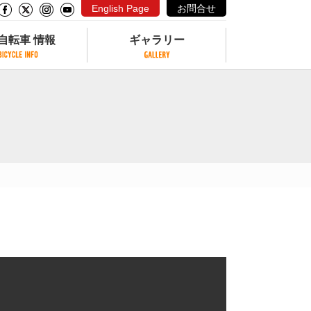
English Page
お問合せ
自転車 情報
ギャラリー
自転車 情報
ギャラリー
サイクリングコースがある公園
写真ギャラリー
交通公園
動画ギャラリー
自転車でも乗れるフェリー
サイクルターミナル
クル
サイクルステーション
サイクルステーションがある空港
自転車店