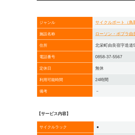
サイクルポート（鳥
ジャンル
ローソン・ポプラ由
施設名称
北栄町由良宿字造道5
住所
0858-37-5567
電話番号
無休
定休日
24時間
利用可能時間
－
備考
【サービス内容】
●
サイクルラック