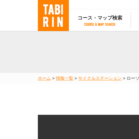
コース・マップ検索
コース・マップ検索
コース検索
マップ検索
都道府
コース条件から検索
都道府県から検索
都道府
都道府県から検索
マップランキング
ホーム
>
情報一覧
>
サイクルステーション
>
ロー
地図から検索
スポットから検索
コースランキング
コースで人気のスポットランキング