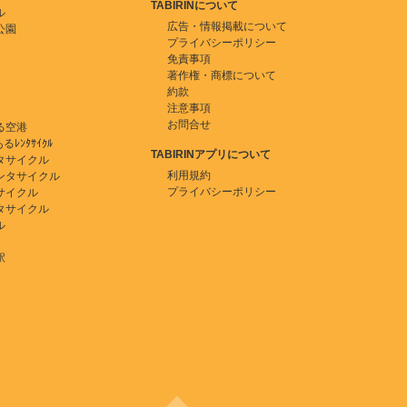
TABIRINについて
ル
広告・情報掲載について
公園
プライバシーポリシー
免責事項
著作権・商標について
約款
注意事項
お問合せ
る空港
ﾚﾝﾀｻｲｸﾙ
TABIRINアプリについて
タサイクル
利用規約
ンタサイクル
プライバシーポリシー
サイクル
タサイクル
ル
駅