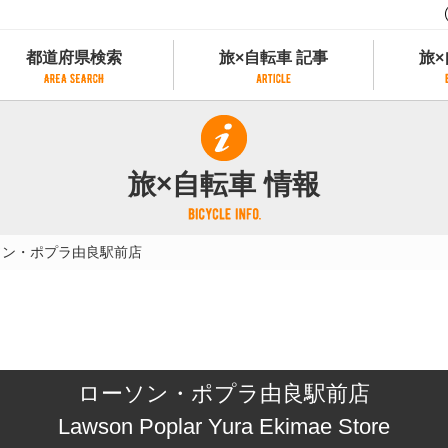
都道府県検索
旅×自転車 記事
旅×
都道府県検索
旅×自転車 記事
旅×
県別サイクリング情報
記事一覧
サイクリストにやさしい宿
旅×自転車 情報
県アクセスランキング
カテゴリから探す
サイクルトレイン
フリーワードから探す
レンタサイクル
ソン・ポプラ由良駅前店
タグから探す
予約ができるレンタサイクル
スポーツタイプのe-bikeがあるレンタサイ
スポーツタイプがあるレンタサイクル
マウンテンバイクがあるレンタサイクル
子供用自転車があるレンタサイクル
ローソン・ポプラ由良駅前店
タンデム自転車があるレンタサイクル
鉄道駅に近いレンタサイクル
Lawson Poplar Yura Ekimae Store
レンタサイクルがある道の駅