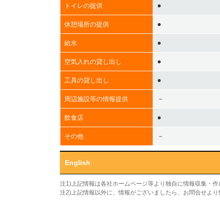
●
トイレの提供
●
休憩場所の提供
●
給水
●
空気入れの貸し出し
●
工具の貸し出し
－
周辺施設等の情報提供
●
飲食店
－
その他
English
注1)上記情報は各社ホームページ等より独自に情報収集・
注2)上記情報以外に、情報がございましたら、お問合せよ