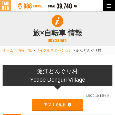
旅×自転車 情報
ホーム
>
情報一覧
>
サイクルステーション
>
淀江どんぐり村
淀江どんぐり村
Yodoe Donguri Village
（2020.10.15時点）
アプリで見る