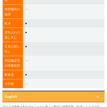
供
－
休憩場所の
提供
●
給水
●
空気入れの
貸し出し
●
工具の貸し
出し
－
周辺施設等
の情報提供
●
飲食店
－
その他
English
注1)上記情報は各社ホームページ等より独自に情報収集・作成したものです。