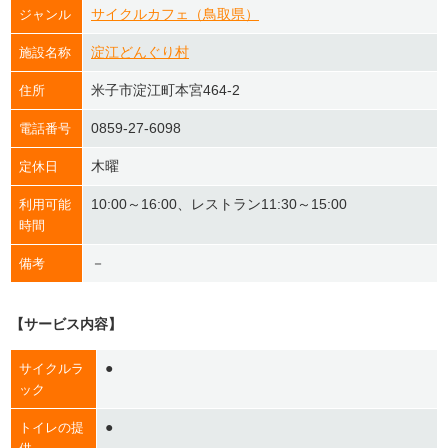
サイクルカフェ（鳥取県）
ジャンル
淀江どんぐり村
施設名称
米子市淀江町本宮464-2
住所
0859-27-6098
電話番号
木曜
定休日
10:00～16:00、レストラン11:30～15:00
利用可能
時間
－
備考
【サービス内容】
●
サイクルラ
ック
●
トイレの提