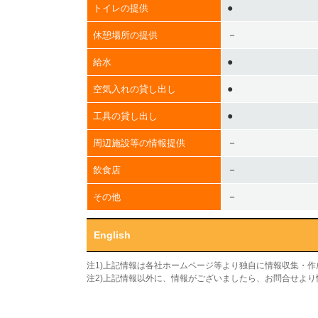
●
トイレの提供
－
休憩場所の提供
●
給水
●
空気入れの貸し出し
●
工具の貸し出し
－
周辺施設等の情報提供
－
飲食店
－
その他
English
注1)上記情報は各社ホームページ等より独自に情報収集・
注2)上記情報以外に、情報がございましたら、お問合せよ