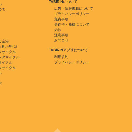
TABIRINについて
ル
広告・情報掲載について
公園
プライバシーポリシー
免責事項
著作権・商標について
約款
注意事項
お問合せ
る空港
ﾚﾝﾀｻｲｸﾙ
TABIRINアプリについて
タサイクル
利用規約
ンタサイクル
プライバシーポリシー
サイクル
タサイクル
ル
駅