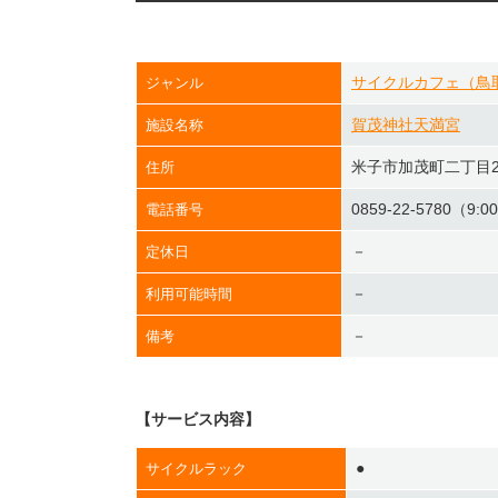
サイクルカフェ（鳥
ジャンル
賀茂神社天満宮
施設名称
米子市加茂町二丁目2
住所
0859-22-5780（9:0
電話番号
－
定休日
－
利用可能時間
－
備考
【サービス内容】
●
サイクルラック