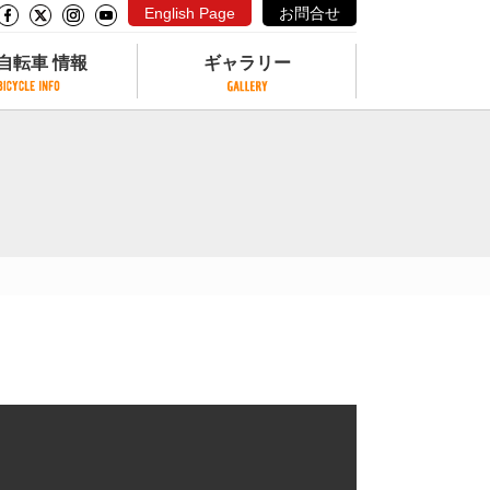
English Page
お問合せ
自転車 情報
ギャラリー
自転車 情報
ギャラリー
サイクリングコースがある公園
写真ギャラリー
交通公園
動画ギャラリー
自転車でも乗れるフェリー
サイクルターミナル
クル
サイクルステーション
サイクルステーションがある空港
自転車店