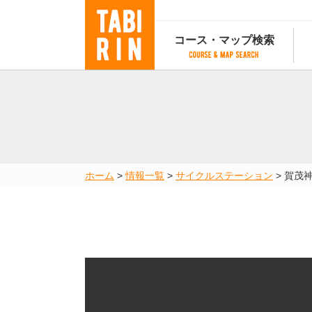
コース・マップ検索
コース・マップ検索
コース検索
マップ検索
都道府
コース条件から検索
都道府県から検索
都道府
都道府県から検索
マップランキング
ホーム
>
情報一覧
>
サイクルステーション
>
賀茂
地図から検索
スポットから検索
コースランキング
コースで人気のスポットランキング