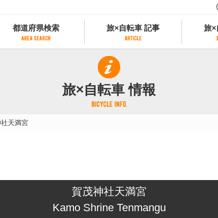
都道府県検索
旅×自転車 記事
旅×
都道府県検索
旅×自転車 記事
旅×
県別サイクリング情報
記事一覧
サイクリストにやさしい宿
旅×自転車 情報
県アクセスランキング
カテゴリから探す
サイクルトレイン
フリーワードから探す
レンタサイクル
神社天満宮
タグから探す
予約ができるレンタサイクル
スポーツタイプのe-bikeがあるレンタサイ
スポーツタイプがあるレンタサイクル
マウンテンバイクがあるレンタサイクル
子供用自転車があるレンタサイクル
賀茂神社天満宮
タンデム自転車があるレンタサイクル
鉄道駅に近いレンタサイクル
Kamo Shrine Tenmangu
レンタサイクルがある道の駅