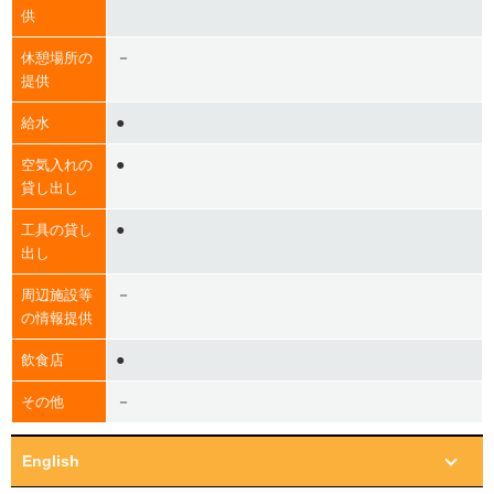
供
－
休憩場所の
提供
●
給水
●
空気入れの
貸し出し
●
工具の貸し
出し
－
周辺施設等
の情報提供
●
飲食店
－
その他
English