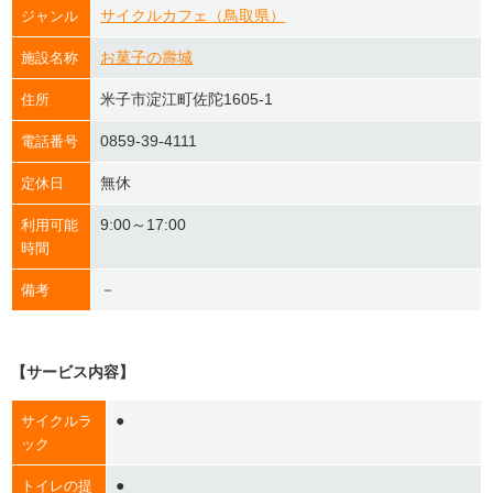
サイクルカフェ（鳥取県）
ジャンル
お菓子の壽城
施設名称
米子市淀江町佐陀1605-1
住所
0859-39-4111
電話番号
無休
定休日
9:00～17:00
利用可能
時間
－
備考
【サービス内容】
●
サイクルラ
ック
●
トイレの提