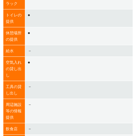
ラック
●
トイレの
提供
●
休憩場所
の提供
－
給水
●
空気入れ
の貸し出
し
－
工具の貸
し出し
－
周辺施設
等の情報
提供
－
飲食店