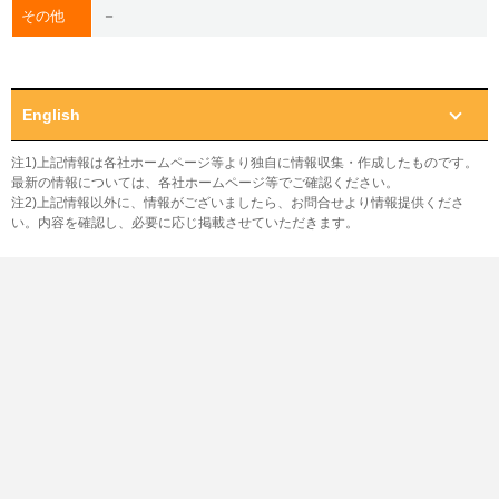
－
その他
English
注1)上記情報は各社ホームページ等より独自に情報収集・作成したものです。
最新の情報については、各社ホームページ等でご確認ください。
注2)上記情報以外に、情報がございましたら、お問合せより情報提供くださ
い。内容を確認し、必要に応じ掲載させていただきます。