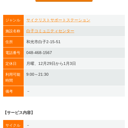
サイクリストサポートステーション
ジャンル
白子コミュニティセンター
施設名称
和光市白子2-15-51
住所
048-468-1567
電話番号
月曜、12月29日から1月3日
定休日
9:00～21:30
利用可能
時間
－
備考
【サービス内容】
－
サイクル