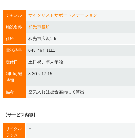
サイクリストサポートステーション
ジャンル
和光市役所
施設名称
和光市広沢1-5
住所
048-464-1111
電話番号
土日祝、年末年始
定休日
8:30～17:15
利用可能
時間
空気入れは総合案内にて貸出
備考
【サービス内容】
－
サイクル
ラック