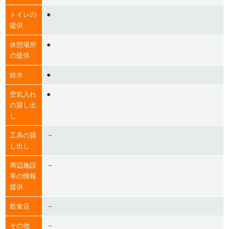
●
トイレの
提供
●
休憩場所
の提供
●
給水
●
空気入れ
の貸し出
し
－
工具の貸
し出し
－
周辺施設
等の情報
提供
－
飲食店
－
その他