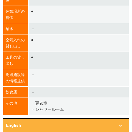
供
●
休憩場所の
提供
－
給水
●
空気入れの
貸し出し
●
工具の貸し
出し
－
周辺施設等
の情報提供
－
飲食店
・更衣室
その他
・シャワールーム
English