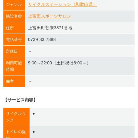
サイクルステーション（和歌山県）
ジャンル
上富田スポーツサロン
施設名称
上富田町朝来3871番地
住所
0739-33-7888
電話番号
－
定休日
9:00～22:00（土日祝は8:00～）
利用可能
時間
－
備考
【サービス内容】
●
サイクルラ
ック
●
トイレの提