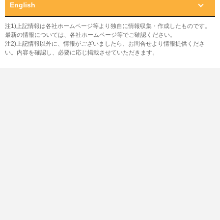
English
注1)上記情報は各社ホームページ等より独自に情報収集・作成したものです。
最新の情報については、各社ホームページ等でご確認ください。
注2)上記情報以外に、情報がございましたら、お問合せより情報提供くださ
い。内容を確認し、必要に応じ掲載させていただきます。