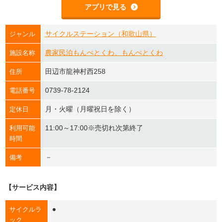
アプリで見る
サイクルステーション（和歌山県）
ジャンル
農家民泊もんぺとくわ、もんぺとくわ
施設名称
田辺市龍神村西258
住所
0739-78-2124
電話番号
月・火曜（月曜祝日を除く）
定休日
11:00～17:00※売切れ次第終了
利用可能
時間
－
備考
【サービス内容】
●
サイクルラ
ック