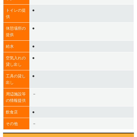
●
トイレの提
供
●
休憩場所の
提供
●
給水
●
空気入れの
貸し出し
●
工具の貸し
出し
－
周辺施設等
の情報提供
●
飲食店
－
その他