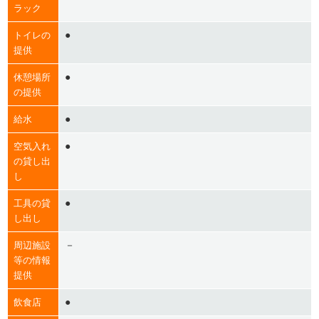
ラック
●
トイレの
提供
●
休憩場所
の提供
●
給水
●
空気入れ
の貸し出
し
●
工具の貸
し出し
－
周辺施設
等の情報
提供
●
飲食店