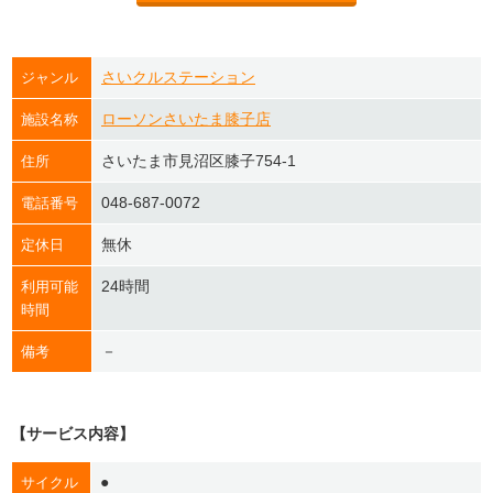
さいクルステーション
ジャンル
ローソンさいたま膝子店
施設名称
さいたま市見沼区膝子754-1
住所
048-687-0072
電話番号
無休
定休日
24時間
利用可能
時間
－
備考
【サービス内容】
●
サイクル