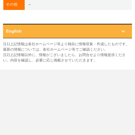
－
その他
English
注1)上記情報は各社ホームページ等より独自に情報収集・作成したものです。
最新の情報については、各社ホームページ等でご確認ください。
注2)上記情報以外に、情報がございましたら、お問合せより情報提供くださ
い。内容を確認し、必要に応じ掲載させていただきます。