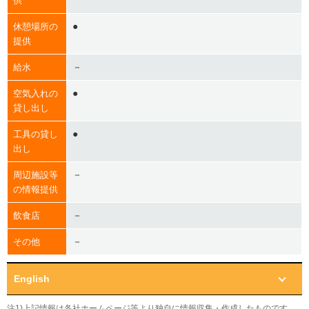
供
●
休憩場所の
提供
－
給水
●
空気入れの
貸し出し
●
工具の貸し
出し
－
周辺施設等
の情報提供
－
飲食店
－
その他
English
注1)上記情報は各社ホームページ等より独自に情報収集・作成したものです。